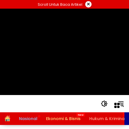
Langsung
×
Scroll Untuk Baca Artikel
ke
konten
Home
Nasional
Ekonomi & Bisnis
Hukum & Kriminal