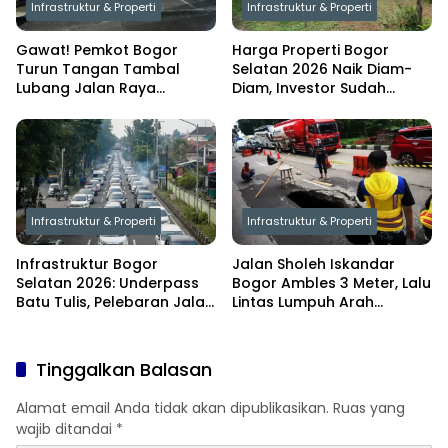
Infrastruktur & Properti
Infrastruktur & Properti
Gawat! Pemkot Bogor
Harga Properti Bogor
Turun Tangan Tambal
Selatan 2026 Naik Diam-
Lubang Jalan Raya
Diam, Investor Sudah
Pajajaran, Dedie Rachim
Bergerak Lebih Dulu
Ambil Langkah Berani
Infrastruktur & Properti
Infrastruktur & Properti
Infrastruktur Bogor
Jalan Sholeh Iskandar
Selatan 2026: Underpass
Bogor Ambles 3 Meter, Lalu
Batu Tulis, Pelebaran Jalan
Lintas Lumpuh Arah
& Dampaknya ke Properti
Yasmin–Kemang
Tinggalkan Balasan
Alamat email Anda tidak akan dipublikasikan.
Ruas yang
wajib ditandai
*