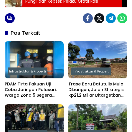
Pungli dan Kepsek Pelaku Gratifikasi
Pos Terkait
Infrastruktur & Properti
Infrastruktur & Properti
PDAM Tirta Pakuan Uji
Trase Baru Batutulis Mulai
Coba Jaringan Palasari,
Dibangun, Jalan Strategis
Warga Zona 5 Segera
Rp21,2 Miliar Ditargetkan
Nikmati Air Mengalir 24
Rampung Oktober 2026
Jam