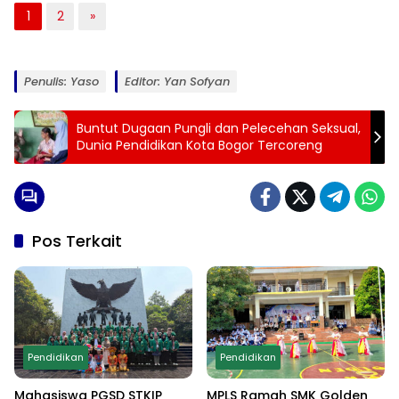
1
2
»
Penulis: Yaso
Editor: Yan Sofyan
Buntut Dugaan Pungli dan Pelecehan Seksual,
Dunia Pendidikan Kota Bogor Tercoreng
Pos Terkait
Pendidikan
Pendidikan
Mahasiswa PGSD STKIP
MPLS Ramah SMK Golden