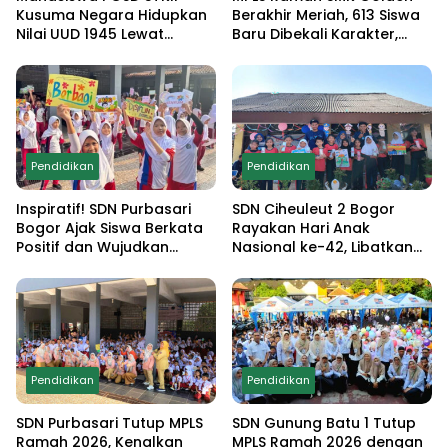
Kusuma Negara Hidupkan
Berakhir Meriah, 613 Siswa
Nilai UUD 1945 Lewat
Baru Dibekali Karakter,
Educamp Inklusif di
Edukasi Anti Narkoba
Monumen Pancasila Sakti
hingga Demo
Ekstrakurikuler
Pendidikan
Pendidikan
Inspiratif! SDN Purbasari
SDN Ciheuleut 2 Bogor
Bogor Ajak Siswa Berkata
Rayakan Hari Anak
Positif dan Wujudkan
Nasional ke-42, Libatkan
Sekolah Ramah Anak
Orang Tua dan Gelar
Lomba Edukatif untuk
Cetak Generasi
Berprestasi
Pendidikan
Pendidikan
SDN Purbasari Tutup MPLS
SDN Gunung Batu 1 Tutup
Ramah 2026, Kenalkan
MPLS Ramah 2026 dengan