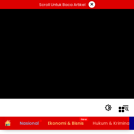
Langsung
×
Scroll Untuk Baca Artikel
ke
konten
Home
Nasional
Ekonomi & Bisnis
Hukum & Kriminal