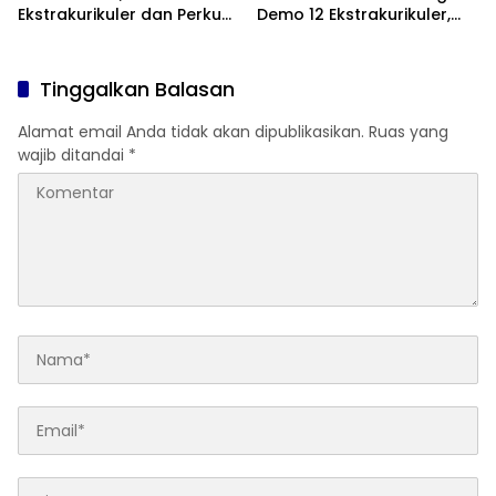
Ekstrakurikuler dan Perkuat
Demo 12 Ekstrakurikuler,
Komitmen Sekolah Anti-
Santunan 25 Anak Yatim,
Bullying
dan Komitmen Cetak Siswa
Berprestasi
Tinggalkan Balasan
Alamat email Anda tidak akan dipublikasikan.
Ruas yang
wajib ditandai
*