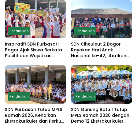
Monumen Pancasila Sakti
hingga Demo
Ekstrakurikuler
Pendidikan
Pendidikan
Inspiratif! SDN Purbasari
SDN Ciheuleut 2 Bogor
Bogor Ajak Siswa Berkata
Rayakan Hari Anak
Positif dan Wujudkan
Nasional ke-42, Libatkan
Sekolah Ramah Anak
Orang Tua dan Gelar
Lomba Edukatif untuk
Cetak Generasi
Berprestasi
Pendidikan
Pendidikan
SDN Purbasari Tutup MPLS
SDN Gunung Batu 1 Tutup
Ramah 2026, Kenalkan
MPLS Ramah 2026 dengan
Ekstrakurikuler dan Perkuat
Demo 12 Ekstrakurikuler,
Komitmen Sekolah Anti-
Santunan 25 Anak Yatim,
Bullying
dan Komitmen Cetak Siswa