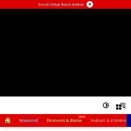
Langsung
×
Scroll Untuk Baca Artikel
ke
konten
Home
Nasional
Ekonomi & Bisnis
Hukum & Kriminal