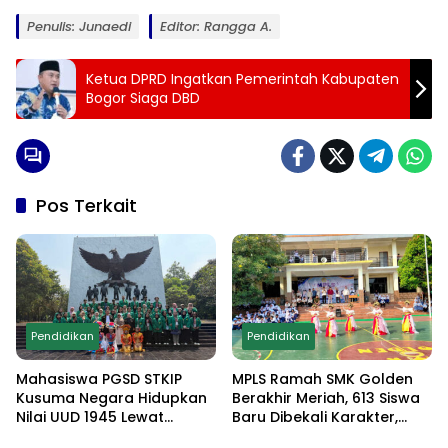
Penulis: Junaedi
Editor: Rangga A.
Ketua DPRD Ingatkan Pemerintah Kabupaten
Bogor Siaga DBD
Pos Terkait
Pendidikan
Pendidikan
Mahasiswa PGSD STKIP
MPLS Ramah SMK Golden
Kusuma Negara Hidupkan
Berakhir Meriah, 613 Siswa
Nilai UUD 1945 Lewat
Baru Dibekali Karakter,
Educamp Inklusif di
Edukasi Anti Narkoba