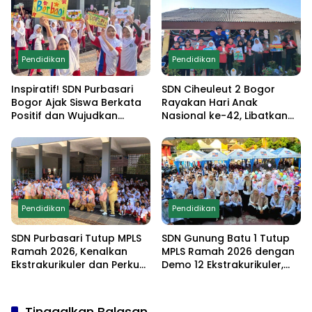
Ekstrakurikuler
Pendidikan
Pendidikan
Inspiratif! SDN Purbasari
SDN Ciheuleut 2 Bogor
Bogor Ajak Siswa Berkata
Rayakan Hari Anak
Positif dan Wujudkan
Nasional ke-42, Libatkan
Sekolah Ramah Anak
Orang Tua dan Gelar
Lomba Edukatif untuk
Cetak Generasi
Berprestasi
Pendidikan
Pendidikan
SDN Purbasari Tutup MPLS
SDN Gunung Batu 1 Tutup
Ramah 2026, Kenalkan
MPLS Ramah 2026 dengan
Ekstrakurikuler dan Perkuat
Demo 12 Ekstrakurikuler,
Komitmen Sekolah Anti-
Santunan 25 Anak Yatim,
Bullying
dan Komitmen Cetak Siswa
Berprestasi
Tinggalkan Balasan