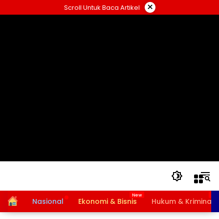
Langsung
×
Scroll Untuk Baca Artikel
ke
konten
Home
Nasional
Ekonomi & Bisnis
Hukum & Kriminal