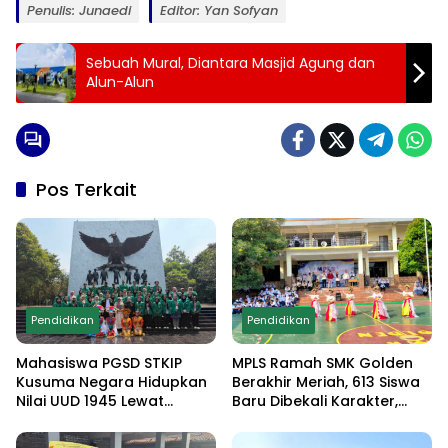
Penulis: Junaedi
Editor: Yan Sofyan
Sebuah Mural, Diantara Masjid Agung dan
Alun-Alun
Pos Terkait
Pendidikan
Pendidikan
Mahasiswa PGSD STKIP
MPLS Ramah SMK Golden
Kusuma Negara Hidupkan
Berakhir Meriah, 613 Siswa
Nilai UUD 1945 Lewat
Baru Dibekali Karakter,
Educamp Inklusif di
Edukasi Anti Narkoba
Monumen Pancasila Sakti
hingga Demo