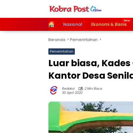
Langsung
ke
konten
Home
Nasional
Ekonomi & Bisnis
Beranda
Pemerintahan
Pemerintahan
Luar biasa, Kade
Kantor Desa Senila
Redaksi
2 Min Baca
30 April 2020