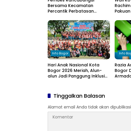
Pemdes Rancabungur
Wali Ko
Bersama Kecamatan
Rachim 
Percantik Perbatasan
Pakuan 
Ciampea, Cat Pagar Merah
bagi W
Putih Sambut HUT RI ke-81
Kekeri
Info Bogor
Info Bo
Hari Anak Nasional Kota
Razia A
Bogor 2026 Meriah, Alun-
Bogor D
alun Jadi Panggung Inklusi
Armada 
Anak
Tinggalkan Balasan
Alamat email Anda tidak akan dipublikasi