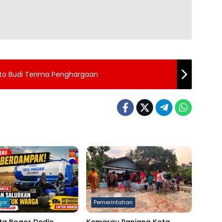
to Budi Terima Penghargaan
gor
Pemerintahan