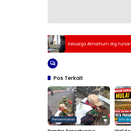
Keluarga Almarhum drg.Yuniar
Pos Terkait
Pemerintahan
Info Bo