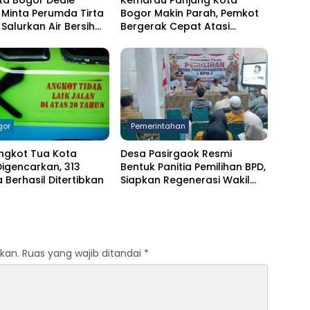
ta Bogor Dedie
Kemarau Panjang Kota
Minta Perumda Tirta
Bogor Makin Parah, Pemkot
Salurkan Air Bersih
Bergerak Cepat Atasi
arga Terdampak
Kekeringan
ngan
gor
Pemerintahan
ngkot Tua Kota
Desa Pasirgaok Resmi
igencarkan, 313
Bentuk Panitia Pemilihan BPD,
Berhasil Ditertibkan
Siapkan Regenerasi Wakil
Masyarakat untuk Masa
Jabatan 8 Tahun
kan.
Ruas yang wajib ditandai
*