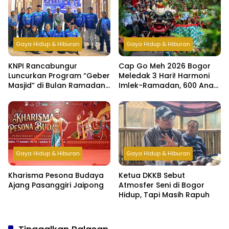
Gaya Hidup & Hiburan
Gaya Hidup & Hiburan
KNPI Rancabungur
Cap Go Meh 2026 Bogor
Luncurkan Program “Geber
Meledak 3 Hari! Harmoni
Masjid” di Bulan Ramadan,
Imlek-Ramadan, 600 Anak
Bangun Kepedulian dan
Yatim & Difabel Ikut Bukber
Kebersamaan Pemuda
Gaya Hidup & Hiburan
Gaya Hidup & Hiburan
Kharisma Pesona Budaya
Ketua DKKB Sebut
Ajang Pasanggiri Jaipong
Atmosfer Seni di Bogor
Hidup, Tapi Masih Rapuh