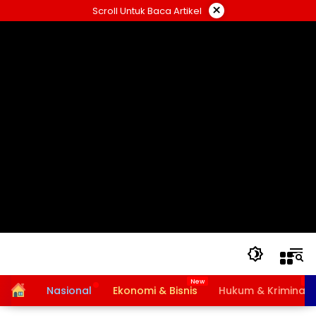
Langsung
×
Scroll Untuk Baca Artikel
ke
konten
Home
Nasional
Ekonomi & Bisnis
Hukum & Kriminal