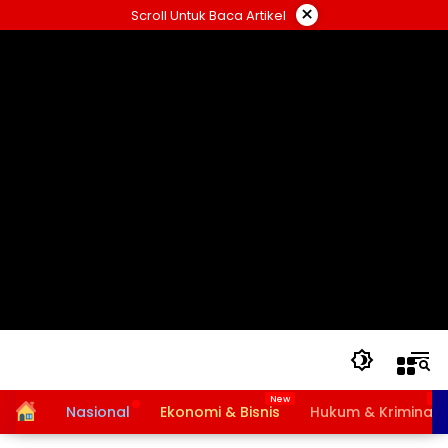
Langsung
×
Scroll Untuk Baca Artikel
ke
konten
Home
Nasional
Ekonomi & Bisnis
Hukum & Kriminal