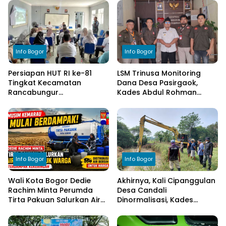
Info Bogor
Info Bogor
Persiapan HUT RI ke-81
LSM Trinusa Monitoring
Tingkat Kecamatan
Dana Desa Pasirgaok,
Rancabungur
Kades Abdul Rohman
Dimatangkan di Desa
Tegaskan Komitmen
Cimulang, Libatkan Seluruh
Transparansi Pengelolaan
Elemen Masyarakat
Anggaran
Info Bogor
Info Bogor
Wali Kota Bogor Dedie
Akhirnya, Kali Cipanggulan
Rachim Minta Perumda
Desa Candali
Tirta Pakuan Salurkan Air
Dinormalisasi, Kades
Bersih bagi Warga
Ucapkan Terima Kasih
Terdampak Kekeringan
kepada Bupati Bogor