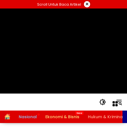
Langsung
×
Scroll Untuk Baca Artikel
ke
konten
Home
Nasional
Ekonomi & Bisnis
Hukum & Kriminal
Bansos PKH dan BPNT