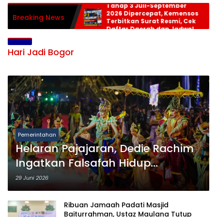
Tahap 3 Juli-September
2026 Dipercepat, Kemensos
Breaking News
Terbitkan Surat Resmi, Cek
Daftar Daerah dan Jadwal
Pencairan
Hari Jadi Bogor
Pemerintahan
Helaran Pajajaran, Dedie Rachim
Ingatkan Falsafah Hidup
Masyarakat Sunda
29 Juni 2026
Ribuan Jamaah Padati Masjid
Baiturrahman, Ustaz Maulana Tutup