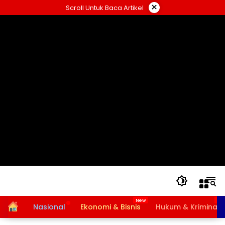
Langsung
×
Scroll Untuk Baca Artikel
ke
konten
Home
Nasional
Ekonomi & Bisnis
Hukum & Kriminal