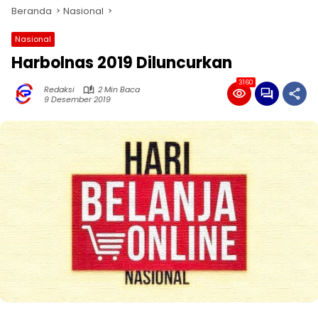
Beranda
Nasional
Nasional
Harbolnas 2019 Diluncurkan
3160
Redaksi
2 Min Baca
9 Desember 2019