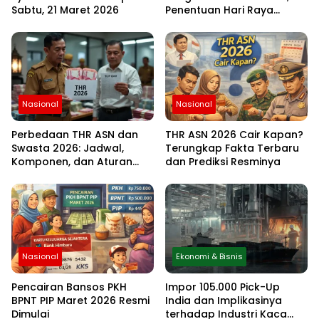
Sabtu, 21 Maret 2026
Penentuan Hari Raya
Idulfitri Menunggu Hasil
Rukyat Hilal
Nasional
Nasional
Perbedaan THR ASN dan
THR ASN 2026 Cair Kapan?
Swasta 2026: Jadwal,
Terungkap Fakta Terbaru
Komponen, dan Aturan
dan Prediksi Resminya
Lengkapnya
Nasional
Ekonomi & Bisnis
Pencairan Bansos PKH
Impor 105.000 Pick-Up
BPNT PIP Maret 2026 Resmi
India dan Implikasinya
Dimulai
terhadap Industri Kaca