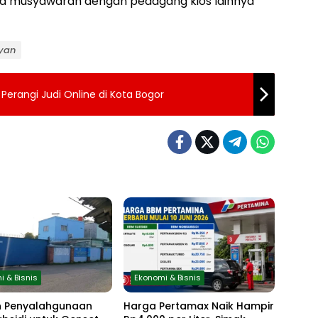
pa musyawarah dengan pedagang kios lainnya
iyan
Perangi Judi Online di Kota Bogor
i & Bisnis
Ekonomi & Bisnis
 Penyalahgunaan
Harga Pertamax Naik Hampir