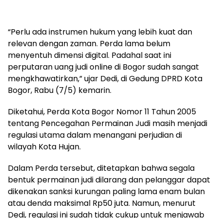
“Perlu ada instrumen hukum yang lebih kuat dan
relevan dengan zaman. Perda lama belum
menyentuh dimensi digital. Padahal saat ini
perputaran uang judi online di Bogor sudah sangat
mengkhawatirkan,” ujar Dedi, di Gedung DPRD Kota
Bogor, Rabu (7/5) kemarin.
Diketahui, Perda Kota Bogor Nomor 11 Tahun 2005
tentang Pencegahan Permainan Judi masih menjadi
regulasi utama dalam menangani perjudian di
wilayah Kota Hujan.
Dalam Perda tersebut, ditetapkan bahwa segala
bentuk permainan judi dilarang dan pelanggar dapat
dikenakan sanksi kurungan paling lama enam bulan
atau denda maksimal Rp50 juta. Namun, menurut
Dedi, regulasi ini sudah tidak cukup untuk menjawab