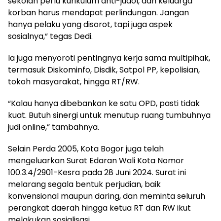
sekolah perlu kurikulum anti-judol, dan keluarga
korban harus mendapat perlindungan. Jangan
hanya pelaku yang disorot, tapi juga aspek
sosialnya,” tegas Dedi.
Ia juga menyoroti pentingnya kerja sama multipihak,
termasuk Diskominfo, Disdik, Satpol PP, kepolisian,
tokoh masyarakat, hingga RT/RW.
“Kalau hanya dibebankan ke satu OPD, pasti tidak
kuat. Butuh sinergi untuk menutup ruang tumbuhnya
judi online,” tambahnya.
Selain Perda 2005, Kota Bogor juga telah
mengeluarkan Surat Edaran Wali Kota Nomor
100.3.4/2901-Kesra pada 28 Juni 2024. Surat ini
melarang segala bentuk perjudian, baik
konvensional maupun daring, dan meminta seluruh
perangkat daerah hingga ketua RT dan RW ikut
melakukan sosialisasi.