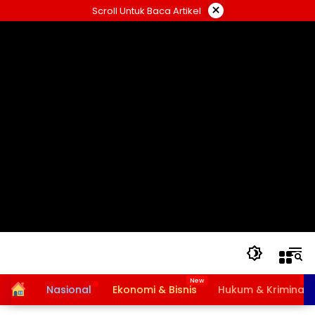
Langsung
×
Scroll Untuk Baca Artikel
ke
konten
Home
Nasional
Ekonomi & Bisnis
Hukum & Kriminal