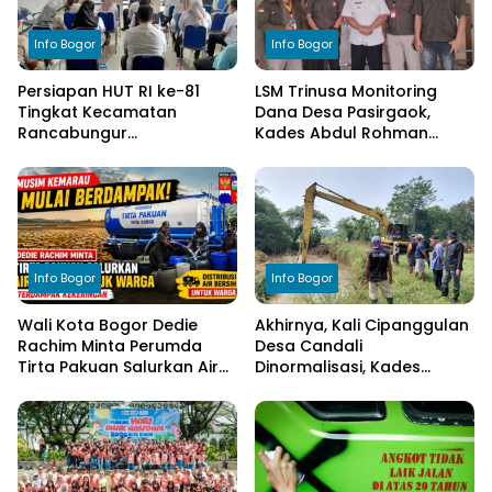
Info Bogor
Info Bogor
Persiapan HUT RI ke-81
LSM Trinusa Monitoring
Tingkat Kecamatan
Dana Desa Pasirgaok,
Rancabungur
Kades Abdul Rohman
Dimatangkan di Desa
Tegaskan Komitmen
Cimulang, Libatkan Seluruh
Transparansi Pengelolaan
Elemen Masyarakat
Anggaran
Info Bogor
Info Bogor
Wali Kota Bogor Dedie
Akhirnya, Kali Cipanggulan
Rachim Minta Perumda
Desa Candali
Tirta Pakuan Salurkan Air
Dinormalisasi, Kades
Bersih bagi Warga
Ucapkan Terima Kasih
Terdampak Kekeringan
kepada Bupati Bogor