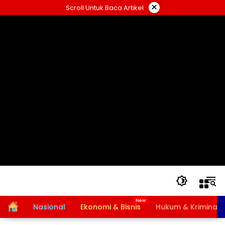
Langsung
×
Scroll Untuk Baca Artikel
ke
konten
Home
Nasional
Ekonomi & Bisnis
Hukum & Kriminal