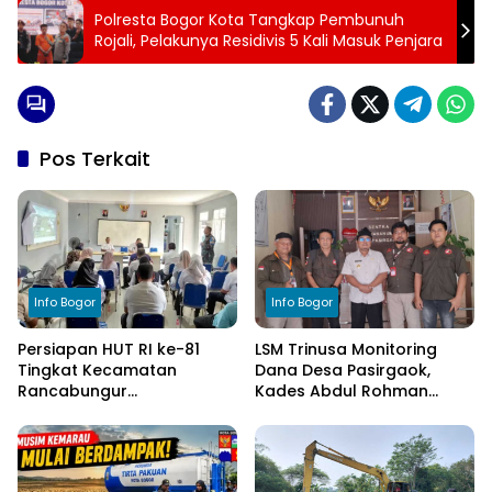
Polresta Bogor Kota Tangkap Pembunuh
Rojali, Pelakunya Residivis 5 Kali Masuk Penjara
Pos Terkait
Info Bogor
Info Bogor
Persiapan HUT RI ke-81
LSM Trinusa Monitoring
Tingkat Kecamatan
Dana Desa Pasirgaok,
Rancabungur
Kades Abdul Rohman
Dimatangkan di Desa
Tegaskan Komitmen
Cimulang, Libatkan Seluruh
Transparansi Pengelolaan
Elemen Masyarakat
Anggaran