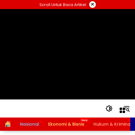
Langsung
×
Scroll Untuk Baca Artikel
ke
konten
Home
Nasional
Ekonomi & Bisnis
Hukum & Kriminal