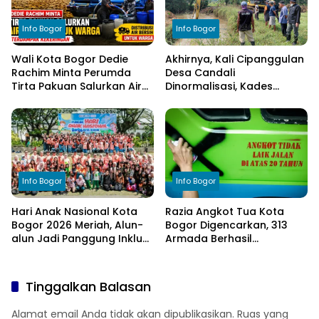
Info Bogor
Info Bogor
Wali Kota Bogor Dedie
Akhirnya, Kali Cipanggulan
Rachim Minta Perumda
Desa Candali
Tirta Pakuan Salurkan Air
Dinormalisasi, Kades
Bersih bagi Warga
Ucapkan Terima Kasih
Terdampak Kekeringan
kepada Bupati Bogor
Info Bogor
Info Bogor
Hari Anak Nasional Kota
Razia Angkot Tua Kota
Bogor 2026 Meriah, Alun-
Bogor Digencarkan, 313
alun Jadi Panggung Inklusi
Armada Berhasil
Anak
Ditertibkan
Tinggalkan Balasan
Alamat email Anda tidak akan dipublikasikan.
Ruas yang