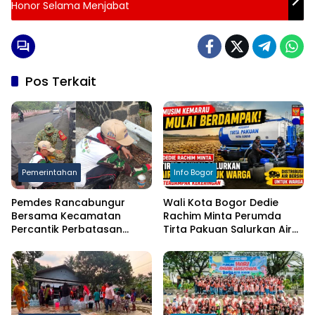
Honor Selama Menjabat
Pos Terkait
Pemerintahan
Info Bogor
Pemdes Rancabungur
Wali Kota Bogor Dedie
Bersama Kecamatan
Rachim Minta Perumda
Percantik Perbatasan
Tirta Pakuan Salurkan Air
Ciampea, Cat Pagar Merah
Bersih bagi Warga
Putih Sambut HUT RI ke-81
Terdampak Kekeringan