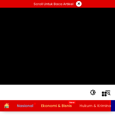
Langsung
×
Scroll Untuk Baca Artikel
ke
konten
Home
Nasional
Ekonomi & Bisnis
Hukum & Kriminal