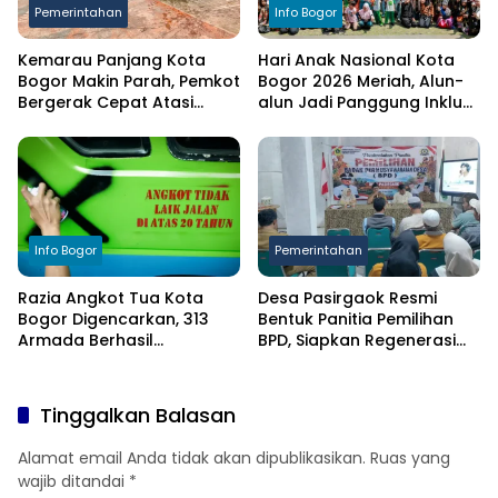
Pemerintahan
Info Bogor
Kemarau Panjang Kota
Hari Anak Nasional Kota
Bogor Makin Parah, Pemkot
Bogor 2026 Meriah, Alun-
Bergerak Cepat Atasi
alun Jadi Panggung Inklusi
Kekeringan
Anak
Info Bogor
Pemerintahan
Razia Angkot Tua Kota
Desa Pasirgaok Resmi
Bogor Digencarkan, 313
Bentuk Panitia Pemilihan
Armada Berhasil
BPD, Siapkan Regenerasi
Ditertibkan
Wakil Masyarakat untuk
Masa Jabatan 8 Tahun
Tinggalkan Balasan
Alamat email Anda tidak akan dipublikasikan.
Ruas yang
wajib ditandai
*