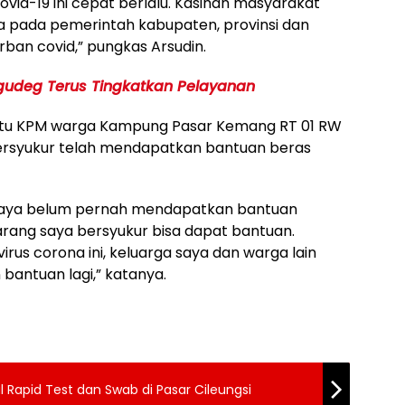
id-19 ini cepat berlalu. Kasihan masyarakat
 pada pemerintah kabupaten, provinsi dan
ban covid,” pungkas Arsudin.
gudeg Terus Tingkatkan Pelayanan
atu KPM warga Kampung Pasar Kemang RT 01 RW
ersyukur telah mendapatkan bantuan beras
ga saya belum pernah mendapatkan bantuan
rang saya bersyukur bisa dapat bantuan.
us corona ini, keluarga saya dan warga lain
antuan lagi,” katanya.
al Rapid Test dan Swab di Pasar Cileungsi