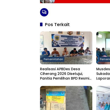
Pos Terkait
Pemerintahan
Pemeri
Realisasi APBDes Desa
Musdes
Ciherang 2026 Disetujui,
Sukada
Panitia Pemilihan BPD Resmi
Laporan
Dibentuk
Semeste