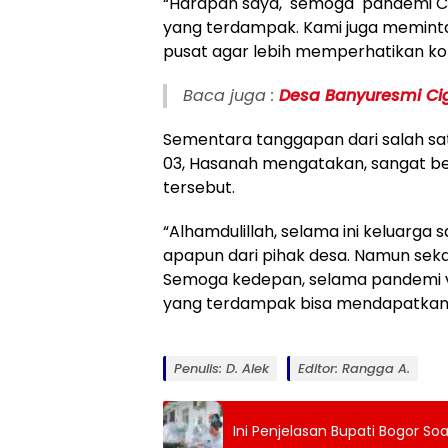
“Harapan saya, semoga pandemi Cov
yang terdampak. Kami juga meminta
pusat agar lebih memperhatikan kor
Baca juga :
Desa Banyuresmi Ci
Sementara tanggapan dari salah s
03, Hasanah mengatakan, sangat b
tersebut.
“Alhamdulillah, selama ini keluar
apapun dari pihak desa. Namun seka
Semoga kedepan, selama pandemi vir
yang terdampak bisa mendapatkan b
Penulis: D. Alek
Editor: Rangga A.
Ini Penjelasan Bupati Bogor So