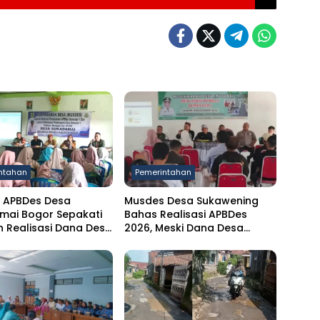
ntahan
Pemerintahan
 APBDes Desa
Musdes Desa Sukawening
mai Bogor Sepakati
Bahas Realisasi APBDes
 Realisasi Dana Desa
2026, Meski Dana Desa
r I 2026
Berkurang Infrastruktur
Tetap Dibangun