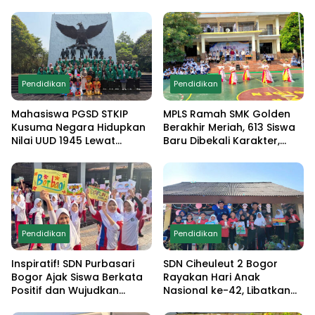
Pendidikan
Pendidikan
Mahasiswa PGSD STKIP
MPLS Ramah SMK Golden
Kusuma Negara Hidupkan
Berakhir Meriah, 613 Siswa
Nilai UUD 1945 Lewat
Baru Dibekali Karakter,
Educamp Inklusif di
Edukasi Anti Narkoba
Monumen Pancasila Sakti
hingga Demo
Ekstrakurikuler
Pendidikan
Pendidikan
Inspiratif! SDN Purbasari
SDN Ciheuleut 2 Bogor
Bogor Ajak Siswa Berkata
Rayakan Hari Anak
Positif dan Wujudkan
Nasional ke-42, Libatkan
Sekolah Ramah Anak
Orang Tua dan Gelar