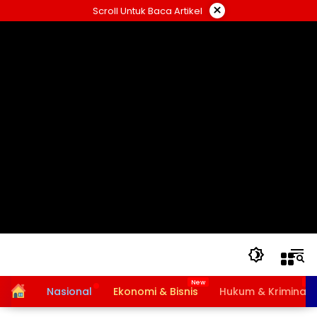
Langsung
×
Scroll Untuk Baca Artikel
ke
konten
Home
Nasional
Ekonomi & Bisnis
Hukum & Kriminal