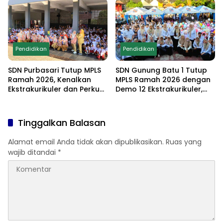
Lomba Edukatif untuk
Cetak Generasi
Berprestasi
Pendidikan
Pendidikan
SDN Purbasari Tutup MPLS
SDN Gunung Batu 1 Tutup
Ramah 2026, Kenalkan
MPLS Ramah 2026 dengan
Ekstrakurikuler dan Perkuat
Demo 12 Ekstrakurikuler,
Komitmen Sekolah Anti-
Santunan 25 Anak Yatim,
Bullying
dan Komitmen Cetak Siswa
Berprestasi
Tinggalkan Balasan
Alamat email Anda tidak akan dipublikasikan.
Ruas yang
wajib ditandai
*