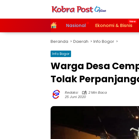
Langsung
ke
konten
Home
Nasional
Ekonomi & Bisnis
Beranda
Daerah
Info Bogor
Info Bogor
Warga Desa Cemp
Tolak Perpanjanga
Redaksi
2 Min Baca
25 Juni 2020