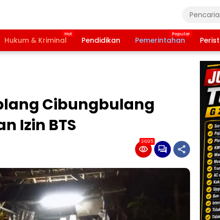
Hukum & Kriminal
Pendidikan
Pemerintahan
Peris
lang Cibungbulang
n Izin BTS
3695