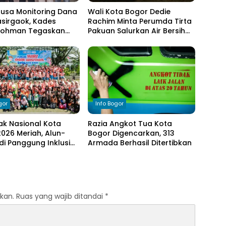
nusa Monitoring Dana
Wali Kota Bogor Dedie
sirgaok, Kades
Rachim Minta Perumda Tirta
Rohman Tegaskan
Pakuan Salurkan Air Bersih
en Transparansi
bagi Warga Terdampak
olaan Anggaran
Kekeringan
gor
Info Bogor
ak Nasional Kota
Razia Angkot Tua Kota
026 Meriah, Alun-
Bogor Digencarkan, 313
di Panggung Inklusi
Armada Berhasil Ditertibkan
kan.
Ruas yang wajib ditandai
*