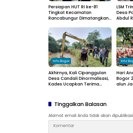
Persiapan HUT RI ke-81
LSM Tri
Tingkat Kecamatan
Desa Pa
Rancabungur Dimatangkan
Abdul 
di Desa Cimulang, Libatkan
Komitm
Seluruh Elemen Masyarakat
Pengel
Info Bogor
Info Bo
Akhirnya, Kali Cipanggulan
Hari An
Desa Candali Dinormalisasi,
Bogor 2
Kades Ucapkan Terima
alun Ja
Kasih kepada Bupati Bogor
Anak
Tinggalkan Balasan
Alamat email Anda tidak akan dipublikasi