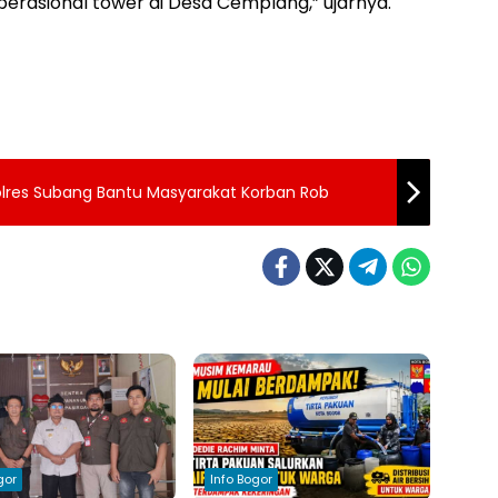
erasional tower di Desa Cemplang,” ujarnya.
olres Subang Bantu Masyarakat Korban Rob
gor
Info Bogor