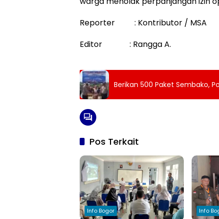
warga menolak perpanjangan izin op
Reporter : Kontributor / MSA
Editor : Rangga A.
Berikan 500 Paket Sembako, P
Pos Terkait
Info Bogor
Info Bo