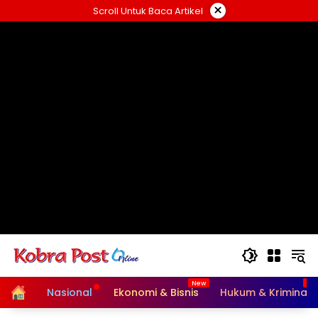
Langsung
×
Scroll Untuk Baca Artikel
ke
konten
Home
Nasional
Ekonomi & Bisnis
Hukum & Kriminal