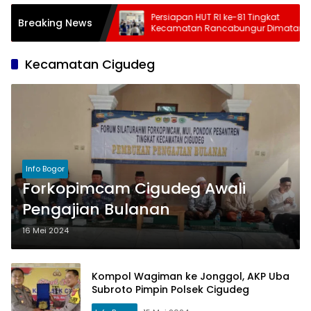
 Tahap 3 Juli-
Persiapan HUT RI ke-81 Tingkat
Breaking News
rcepat, Kemensos
Kecamatan Rancabungur Dimatangkan
i, Cek Daftar Daerah
di Desa Cimulang, Libatkan Seluruh
an
Elemen Masyarakat
Kecamatan Cigudeg
Info Bogor
Forkopimcam Cigudeg Awali
Pengajian Bulanan
16 Mei 2024
Kompol Wagiman ke Jonggol, AKP Uba
Subroto Pimpin Polsek Cigudeg