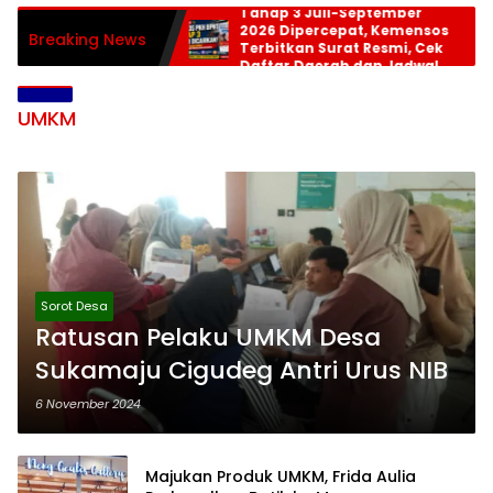
Tahap 3 Juli-September
2026 Dipercepat, Kemensos
Breaking News
Terbitkan Surat Resmi, Cek
Daftar Daerah dan Jadwal
Pencairan
UMKM
Sorot Desa
Ratusan Pelaku UMKM Desa
Sukamaju Cigudeg Antri Urus NIB
6 November 2024
Majukan Produk UMKM, Frida Aulia