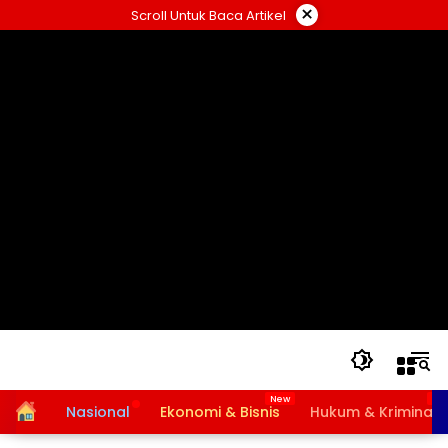
Langsung
×
Scroll Untuk Baca Artikel
ke
konten
Home
Nasional
Ekonomi & Bisnis
Hukum & Kriminal
Bansos PKH dan BPNT