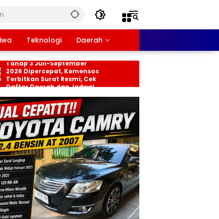
tiwa
Teknologi
Daerah
nsos PKH dan BPNT
Persiapan HUT RI ke-8
hap 3 Juli-September
Tingkat Kecamatan
26 Dipercepat, Kemensos
Rancabungur Dimat
rbitkan Surat Resmi, Cek
di Desa Cimulang, Li
ftar Daerah dan Jadwal
Seluruh Elemen Masy
ncairan