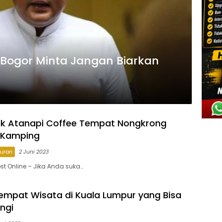
Bogor Minta Jangan Biarkan
ak Atanapi Coffee Tempat Nongkrong
 Kamping
buran
2 Juni 2023
st Online – Jika Anda suka…
empat Wisata di Kuala Lumpur yang Bisa
ngi