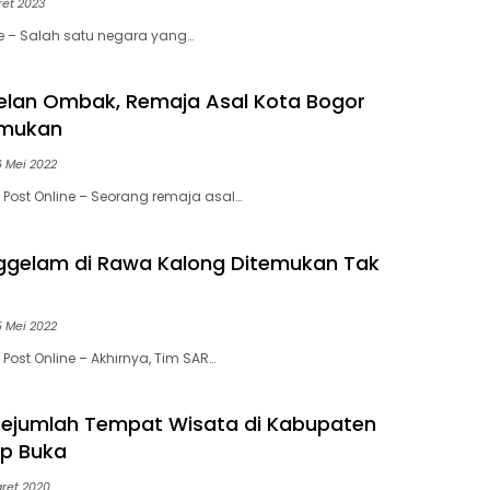
ret 2023
ne – Salah satu negara yang…
telan Ombak, Remaja Asal Kota Bogor
emukan
6 Mei 2022
 Post Online – Seorang remaja asal…
ggelam di Rawa Kalong Ditemukan Tak
5 Mei 2022
Post Online – Akhirnya, Tim SAR…
 Sejumlah Tempat Wisata di Kabupaten
ap Buka
aret 2020