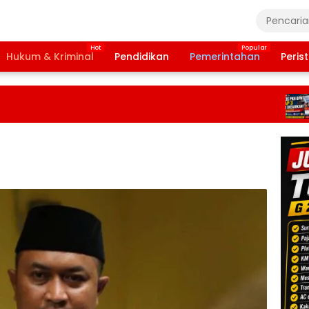
Hukum & Kriminal
Pendidikan
Pemerintahan
Peris
Ba
Ta
20
Te
Da
Pe