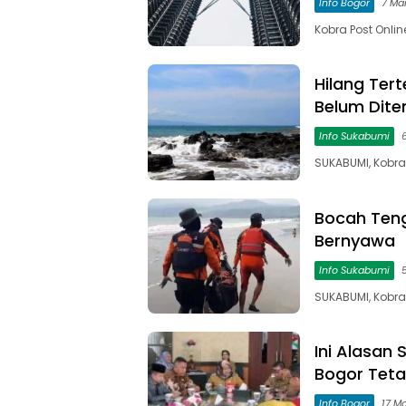
Info Bogor
7 Ma
Kobra Post Onli
Hilang Ter
Belum Dit
Info Sukabumi
SUKABUMI, Kobra
Bocah Ten
Bernyawa
Info Sukabumi
SUKABUMI, Kobra 
Ini Alasan
Bogor Tet
Info Bogor
17 M