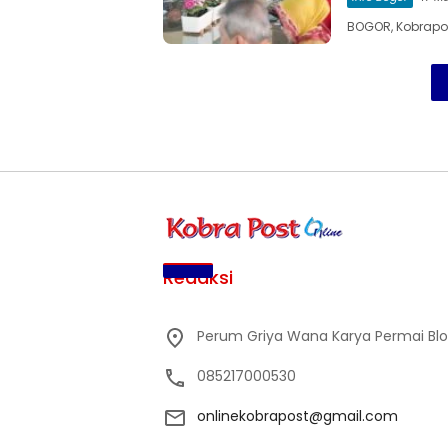
BOGOR, Kobrapos
Redaksi
Perum Griya Wana Karya Permai Blok 
085217000530
onlinekobrapost@gmail.com