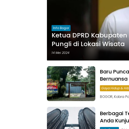
Info Bogor
Ketua DPRD Kabupaten 
Pungli di Lokasi Wisata
14 Mei 2024
Baru Punc
Bernuansa
Gaya Hidup & Hi
BOGOR, Kobra Po
Berbagai T
Anda Kunju