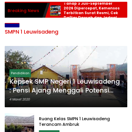
Tahap 3 Juli-September
2026 Dipercepat, Kemensos
Breaking News
Terbitkan Surat Resmi, Cek
Daftar Daerah dan Jadwal
Pencairan
SMPN 1 Leuwisadeng
Pendidikan
Kepsek SMP Negeri 1 Leuwisadeng
: Pensi Ajang Menggali Potensi
Siswa
4 Maret 2020
Ruang Kelas SMPN 1 Leuwisadeng
Terancam Ambruk