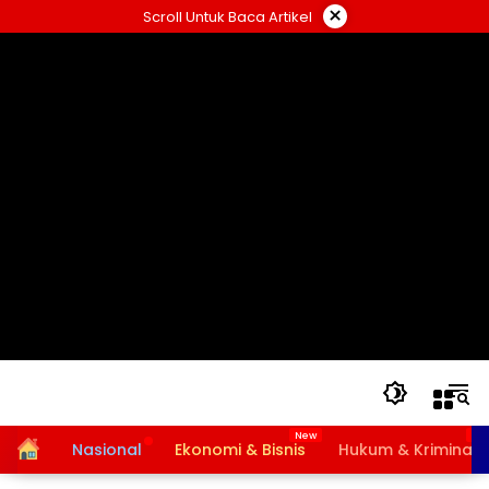
Langsung
×
Scroll Untuk Baca Artikel
ke
konten
Home
Nasional
Ekonomi & Bisnis
Hukum & Kriminal
Bansos PKH dan BPNT