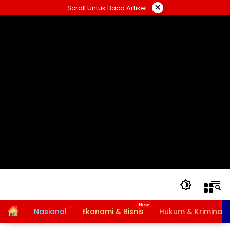
Langsung
×
Scroll Untuk Baca Artikel
ke
konten
Home
Nasional
Ekonomi & Bisnis
Hukum & Kriminal
Bansos PKH dan BPNT