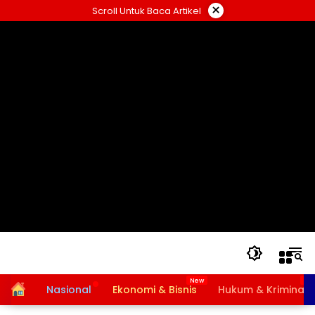
Langsung
×
Scroll Untuk Baca Artikel
ke
konten
Home
Nasional
Ekonomi & Bisnis
Hukum & Kriminal