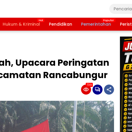
Hukum & Kriminal
Pendidikan
Pemerintahan
Peris
ah, Upacara Peringatan
Kecamatan Rancabungur
739