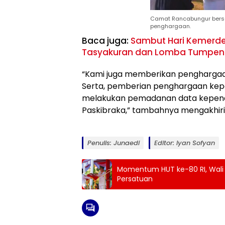
Camat Rancabungur ber
penghargaan.
Baca juga:
Sambut Hari Kemerd
Tasyakuran dan Lomba Tumpe
“Kami juga memberikan pengharga
Serta, pemberian penghargaan kepa
melakukan pemadanan data kepen
Paskibraka,” tambahnya mengakhiri
Penulis: Junaedi
Editor: Iyan Sofyan
Momentum HUT ke-80 RI, Wali
Persatuan