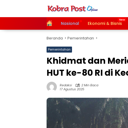
Langsung
ke
konten
Home
Nasional
Ekonomi & Bisnis
Beranda
Pemerintahan
Pemerintahan
Khidmat dan Meri
HUT ke-80 RI di 
Redaksi
2 Min Baca
17 Agustus 2025