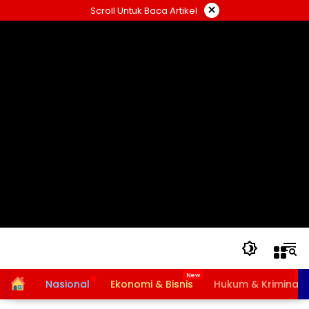
Langsung
×
Scroll Untuk Baca Artikel
ke
konten
Home
Nasional
Ekonomi & Bisnis
Hukum & Kriminal