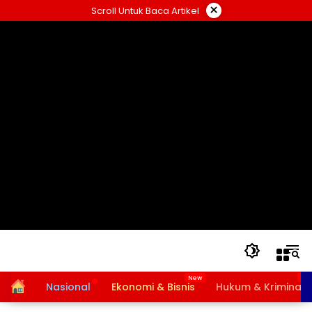
Langsung
×
Scroll Untuk Baca Artikel
ke
konten
Home
Nasional
Ekonomi & Bisnis
Hukum & Kriminal