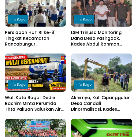
Info Bogor
Info Bogor
Persiapan HUT RI ke-81
LSM Trinusa Monitoring
Tingkat Kecamatan
Dana Desa Pasirgaok,
Rancabungur
Kades Abdul Rohman
Dimatangkan di Desa
Tegaskan Komitmen
Cimulang, Libatkan Seluruh
Transparansi Pengelolaan
Elemen Masyarakat
Anggaran
Info Bogor
Info Bogor
Wali Kota Bogor Dedie
Akhirnya, Kali Cipanggulan
Rachim Minta Perumda
Desa Candali
Tirta Pakuan Salurkan Air
Dinormalisasi, Kades
Bersih bagi Warga
Ucapkan Terima Kasih
Terdampak Kekeringan
kepada Bupati Bogor