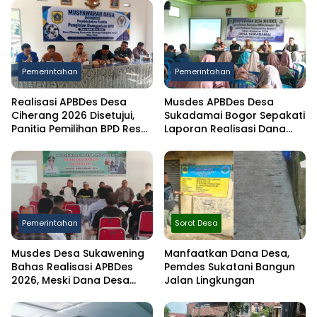
Pemerintahan
Pemerintahan
Realisasi APBDes Desa
Musdes APBDes Desa
Ciherang 2026 Disetujui,
Sukadamai Bogor Sepakati
Panitia Pemilihan BPD Resmi
Laporan Realisasi Dana
Dibentuk
Desa Semester I 2026
Pemerintahan
Sorot Desa
Musdes Desa Sukawening
Manfaatkan Dana Desa,
Bahas Realisasi APBDes
Pemdes Sukatani Bangun
2026, Meski Dana Desa
Jalan Lingkungan
Berkurang Infrastruktur
Tetap Dibangun