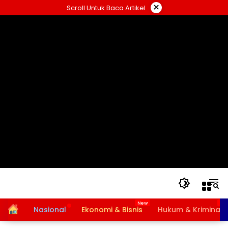
Langsung
×
Scroll Untuk Baca Artikel
ke
konten
Home
Nasional
Ekonomi & Bisnis
Hukum & Kriminal