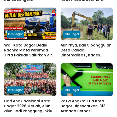
Dimatangkan di Desa
Tegaskan Komitmen
Cimulang, Libatkan Seluruh
Transparansi Pengelolaan
Elemen Masyarakat
Anggaran
Info Bogor
Info Bogor
Wali Kota Bogor Dedie
Akhirnya, Kali Cipanggulan
Rachim Minta Perumda
Desa Candali
Tirta Pakuan Salurkan Air
Dinormalisasi, Kades
Bersih bagi Warga
Ucapkan Terima Kasih
Terdampak Kekeringan
kepada Bupati Bogor
Info Bogor
Info Bogor
Hari Anak Nasional Kota
Razia Angkot Tua Kota
Bogor 2026 Meriah, Alun-
Bogor Digencarkan, 313
alun Jadi Panggung Inklusi
Armada Berhasil
Anak
Ditertibkan