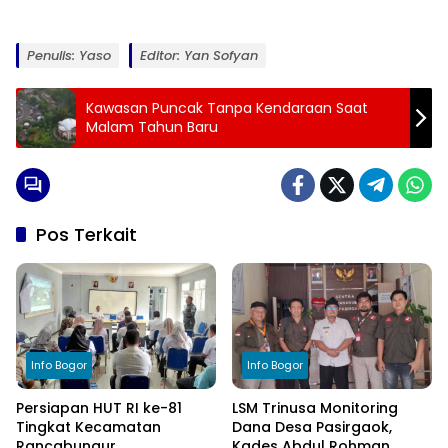
Penulis: Yaso
Editor: Yan Sofyan
Kawasan Puncak Tanpa Kendaraan Saat
Malam Tahun Baru
Pos Terkait
Info Bogor
Info Bogor
Persiapan HUT RI ke-81
LSM Trinusa Monitoring
Tingkat Kecamatan
Dana Desa Pasirgaok,
Rancabungur
Kades Abdul Rohman