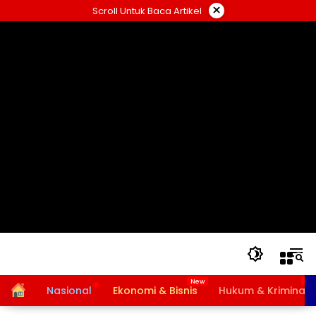
Langsung
×
Scroll Untuk Baca Artikel
ke
konten
Home
Nasional
Ekonomi & Bisnis
Hukum & Kriminal