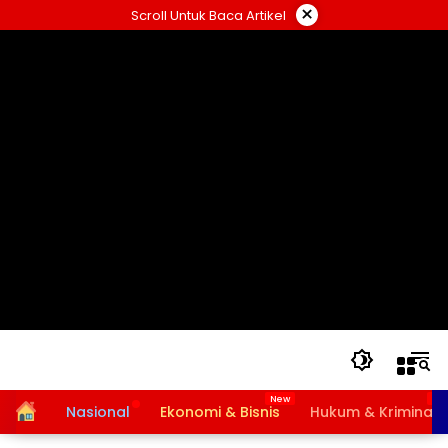
Langsung
×
Scroll Untuk Baca Artikel
ke
konten
Home
Nasional
Ekonomi & Bisnis
Hukum & Kriminal