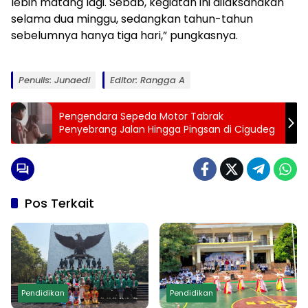
lebih matang lagi. Sebab, kegiatan ini dilaksanakan
selama dua minggu, sedangkan tahun-tahun
sebelumnya hanya tiga hari,” pungkasnya.
Penulis: Junaedi
Editor: Rangga A
Pengendara Sepeda Motor Tabrak
Penyebrang Jalan Hingga Pingsan di Cigudeg
Pos Terkait
Pendidikan
Pendidikan