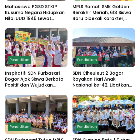
Mahasiswa PGSD STKIP
MPLS Ramah SMK Golden
Kusuma Negara Hidupkan
Berakhir Meriah, 613 Siswa
Nilai UUD 1945 Lewat
Baru Dibekali Karakter,
Educamp Inklusif di
Edukasi Anti Narkoba
Monumen Pancasila Sakti
hingga Demo
Ekstrakurikuler
Pendidikan
Pendidikan
Inspiratif! SDN Purbasari
SDN Ciheuleut 2 Bogor
Bogor Ajak Siswa Berkata
Rayakan Hari Anak
Positif dan Wujudkan
Nasional ke-42, Libatkan
Sekolah Ramah Anak
Orang Tua dan Gelar
Lomba Edukatif untuk
Cetak Generasi
Berprestasi
Pendidikan
Pendidikan