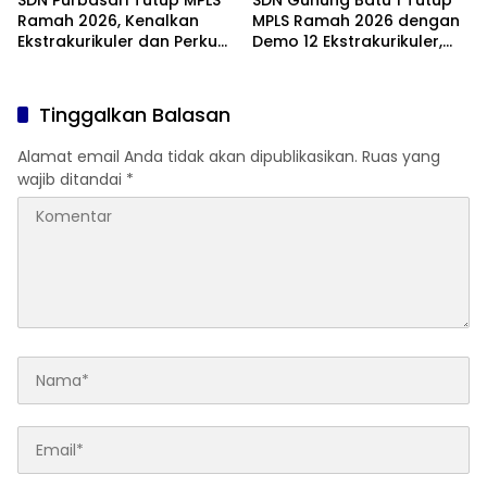
SDN Purbasari Tutup MPLS
SDN Gunung Batu 1 Tutup
Ramah 2026, Kenalkan
MPLS Ramah 2026 dengan
Ekstrakurikuler dan Perkuat
Demo 12 Ekstrakurikuler,
Komitmen Sekolah Anti-
Santunan 25 Anak Yatim,
Bullying
dan Komitmen Cetak Siswa
Berprestasi
Tinggalkan Balasan
Alamat email Anda tidak akan dipublikasikan.
Ruas yang
wajib ditandai
*