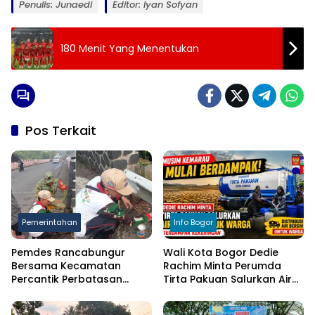
Penulis: Junaedi
Editor: Iyan Sofyan
180 Menit Yang Menentukan
Pos Terkait
Pemerintahan
Info Bogor
Pemdes Rancabungur
Wali Kota Bogor Dedie
Bersama Kecamatan
Rachim Minta Perumda
Percantik Perbatasan
Tirta Pakuan Salurkan Air
Ciampea, Cat Pagar Merah
Bersih bagi Warga
Putih Sambut HUT RI ke-81
Terdampak Kekeringan