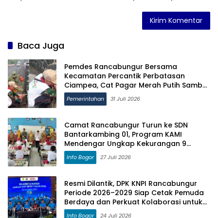
Baca Juga
Pemdes Rancabungur Bersama
Kecamatan Percantik Perbatasan
Ciampea, Cat Pagar Merah Putih Sambut
HUT RI ke-81
Pemerintahan
31 Juli 2026
Camat Rancabungur Turun ke SDN
Bantarkambing 01, Program KAMI
Mendengar Ungkap Kekurangan 9
Ruang Kelas dan 8 Guru
Info Bogor
27 Juli 2026
Resmi Dilantik, DPK KNPI Rancabungur
Periode 2026–2029 Siap Cetak Pemuda
Berdaya dan Perkuat Kolaborasi untuk
Kemajuan Daerah
Info Bogor
24 Juli 2026