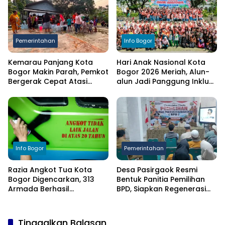
Pemerintahan
Info Bogor
Kemarau Panjang Kota
Hari Anak Nasional Kota
Bogor Makin Parah, Pemkot
Bogor 2026 Meriah, Alun-
Bergerak Cepat Atasi
alun Jadi Panggung Inklusi
Kekeringan
Anak
Info Bogor
Pemerintahan
Razia Angkot Tua Kota
Desa Pasirgaok Resmi
Bogor Digencarkan, 313
Bentuk Panitia Pemilihan
Armada Berhasil
BPD, Siapkan Regenerasi
Ditertibkan
Wakil Masyarakat untuk
Masa Jabatan 8 Tahun
Tinggalkan Balasan