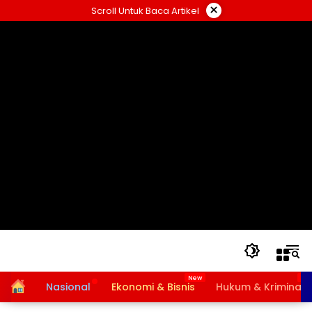
Langsung
×
Scroll Untuk Baca Artikel
ke
konten
Home
Nasional
Ekonomi & Bisnis
Hukum & Kriminal