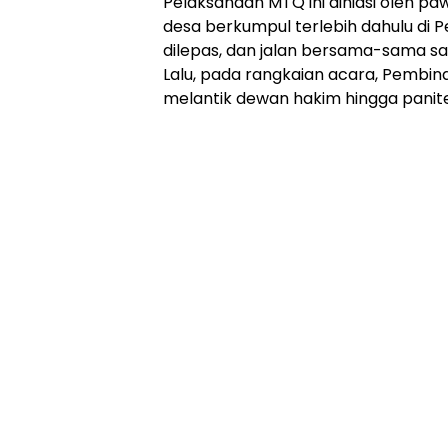
Pelaksanaan MTQ ini dihiasi oleh pa
desa berkumpul terlebih dahulu di 
dilepas, dan jalan bersama-sama s
Lalu, pada rangkaian acara, Pembi
melantik dewan hakim hingga panite