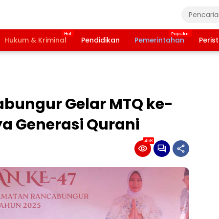
Hukum & Kriminal
Pendidikan
Pemerintahan
Peris
bungur Gelar MTQ ke-
ya Generasi Qurani
458