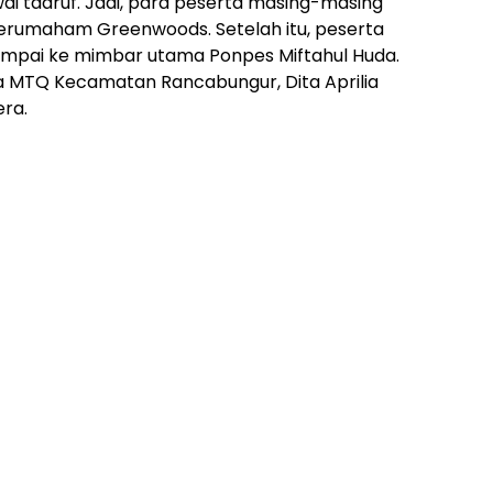
wai taaruf. Jadi, para peserta masing-masing
Perumaham Greenwoods. Setelah itu, peserta
ampai ke mimbar utama Ponpes Miftahul Huda.
na MTQ Kecamatan Rancabungur, Dita Aprilia
ra.