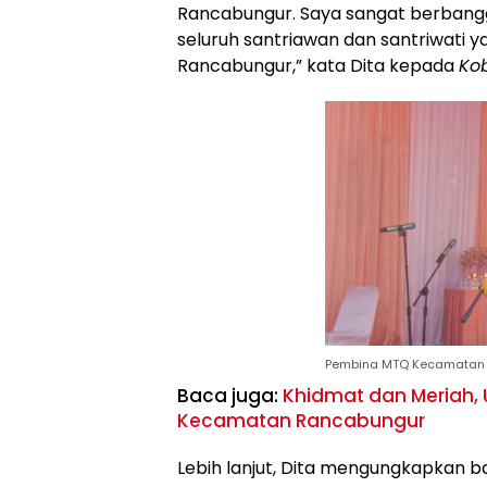
Rancabungur. Saya sangat berbangga 
seluruh santriawan dan santriwati 
Rancabungur,” kata Dita kepada
Kob
Pembina MTQ Kecamatan Ra
Baca juga:
Khidmat dan Meriah, 
Kecamatan Rancabungur
Lebih lanjut, Dita mengungkapkan b