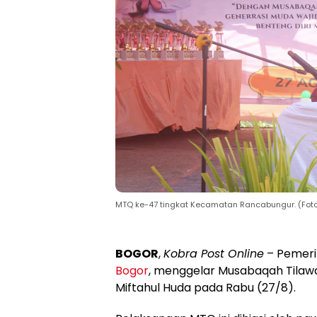
MTQ ke-47 tingkat Kecamatan Rancabungur. (Foto:
BOGOR
,
Kobra Post Online
– Pemeri
Bogor
, menggelar Musabaqah Tilawa
Miftahul Huda pada Rabu (27/8).