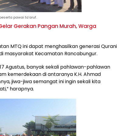
serta pawai ta’aruf.
Gelar Gerakan Pangan Murah, Warga
tan MTQ ini dapat menghasilkan generasi Qurani
l di masyarakat Kecamatan Rancabungur.
 17 Agustus, banyak sekali pahlawan-pahlawan
alam kemerdekaan di antaranya K.H. Ahmad
nya, jiwa-jiwa semangat ini ingin sekali kita
ti,” harapnya.