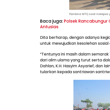
Pembina MTQ saat melepas pe
Baca juga:
Polsek Rancabungur 
Antusias
Dita berharap, dengan adanya kegia
untuk mewujudkan kesolehan sosia
“Tentunya ini masih dalam semarak
dari alim ulama yang turut serta d
Dahlan, K.H. Hasyim Asyarief, dan lain
tularkan kepada santriawan santriwa