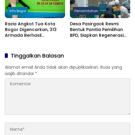
Info Bogor
Pemerintahan
Razia Angkot Tua Kota
Desa Pasirgaok Resmi
Bogor Digencarkan, 313
Bentuk Panitia Pemilihan
Armada Berhasil
BPD, Siapkan Regenerasi
Ditertibkan
Wakil Masyarakat untuk
Masa Jabatan 8 Tahun
Tinggalkan Balasan
Alamat email Anda tidak akan dipublikasikan.
Ruas yang
wajib ditandai
*