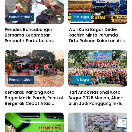
Pemerintahan
Info Bogor
Pemdes Rancabungur
Wali Kota Bogor Dedie
Bersama Kecamatan
Rachim Minta Perumda
Percantik Perbatasan
Tirta Pakuan Salurkan Air
Ciampea, Cat Pagar Merah
Bersih bagi Warga
Putih Sambut HUT RI ke-81
Terdampak Kekeringan
Pemerintahan
Info Bogor
Kemarau Panjang Kota
Hari Anak Nasional Kota
Bogor Makin Parah, Pemkot
Bogor 2026 Meriah, Alun-
Bergerak Cepat Atasi
alun Jadi Panggung Inklusi
Kekeringan
Anak