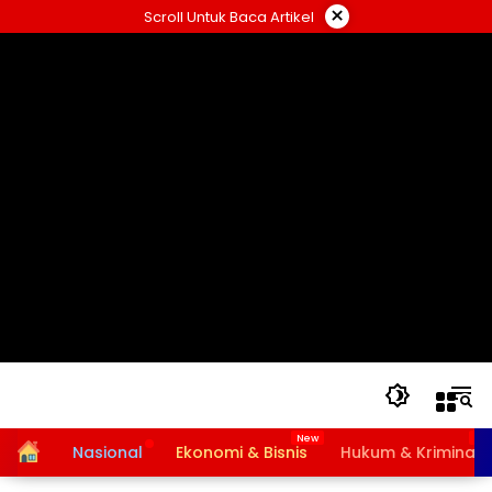
Langsung
×
Scroll Untuk Baca Artikel
ke
konten
Home
Nasional
Ekonomi & Bisnis
Hukum & Kriminal