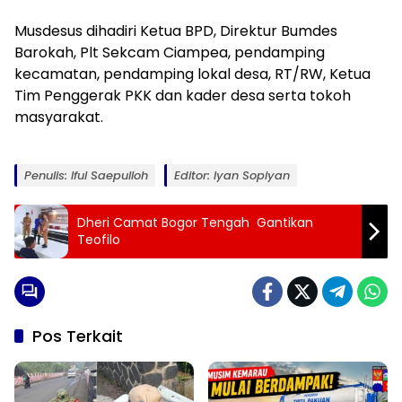
Musdesus dihadiri Ketua BPD, Direktur Bumdes
Barokah, Plt Sekcam Ciampea, pendamping
kecamatan, pendamping lokal desa, RT/RW, Ketua
Tim Penggerak PKK dan kader desa serta tokoh
masyarakat.
Penulis: Iful Saepulloh
Editor: Iyan Sopiyan
Dheri Camat Bogor Tengah Gantikan
Teofilo
Pos Terkait