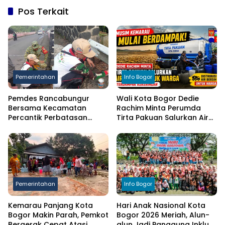
Pos Terkait
Pemerintahan
Info Bogor
Pemdes Rancabungur
Wali Kota Bogor Dedie
Bersama Kecamatan
Rachim Minta Perumda
Percantik Perbatasan
Tirta Pakuan Salurkan Air
Ciampea, Cat Pagar Merah
Bersih bagi Warga
Putih Sambut HUT RI ke-81
Terdampak Kekeringan
Pemerintahan
Info Bogor
Kemarau Panjang Kota
Hari Anak Nasional Kota
Bogor Makin Parah, Pemkot
Bogor 2026 Meriah, Alun-
Bergerak Cepat Atasi
alun Jadi Panggung Inklusi