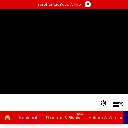
Langsung
×
Scroll Untuk Baca Artikel
ke
konten
Home
Nasional
Ekonomi & Bisnis
Hukum & Kriminal