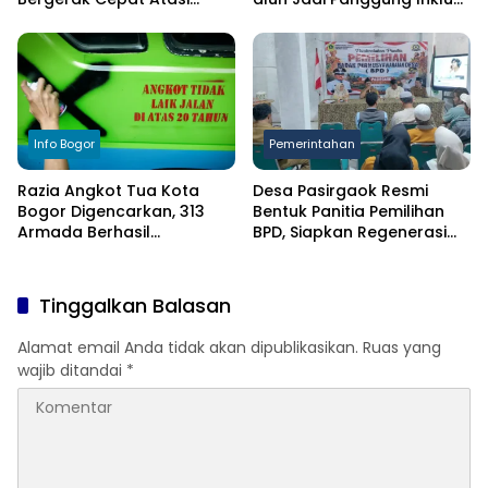
Kekeringan
Anak
Info Bogor
Pemerintahan
Razia Angkot Tua Kota
Desa Pasirgaok Resmi
Bogor Digencarkan, 313
Bentuk Panitia Pemilihan
Armada Berhasil
BPD, Siapkan Regenerasi
Ditertibkan
Wakil Masyarakat untuk
Masa Jabatan 8 Tahun
Tinggalkan Balasan
Alamat email Anda tidak akan dipublikasikan.
Ruas yang
wajib ditandai
*