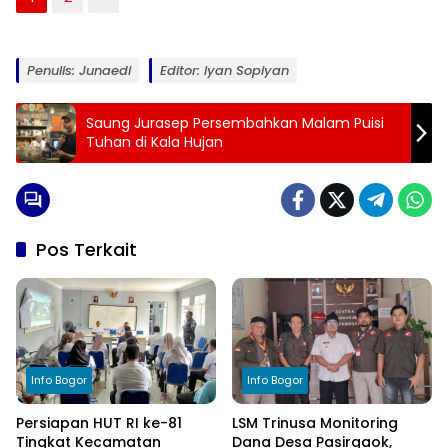
Penulis: Junaedi
Editor: Iyan Sopiyan
Saung Jurasep Persembahkan Malam Puisi
Tuhan di Kala Hujan
Pos Terkait
Info Bogor
Info Bogor
Persiapan HUT RI ke-81
LSM Trinusa Monitoring
Tingkat Kecamatan
Dana Desa Pasirgaok,