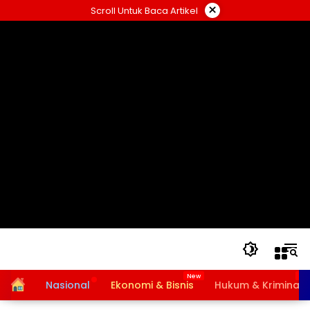
Langsung
×
Scroll Untuk Baca Artikel
ke
konten
Home
Nasional
Ekonomi & Bisnis
Hukum & Kriminal