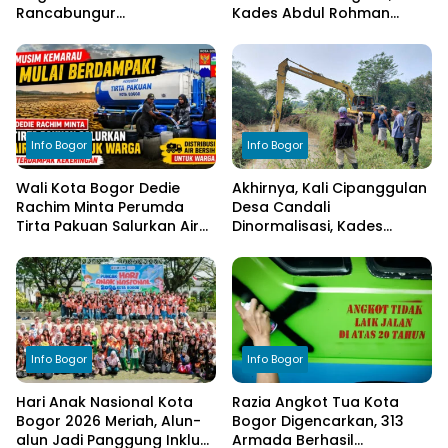
Rancabungur
Kades Abdul Rohman
Dimatangkan di Desa
Tegaskan Komitmen
Cimulang, Libatkan Seluruh
Transparansi Pengelolaan
Elemen Masyarakat
Anggaran
Info Bogor
Info Bogor
Wali Kota Bogor Dedie
Akhirnya, Kali Cipanggulan
Rachim Minta Perumda
Desa Candali
Tirta Pakuan Salurkan Air
Dinormalisasi, Kades
Bersih bagi Warga
Ucapkan Terima Kasih
Terdampak Kekeringan
kepada Bupati Bogor
Info Bogor
Info Bogor
Hari Anak Nasional Kota
Razia Angkot Tua Kota
Bogor 2026 Meriah, Alun-
Bogor Digencarkan, 313
alun Jadi Panggung Inklusi
Armada Berhasil