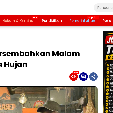
Hukum & Kriminal
Pendidikan
Pemerintahan
Peris
ersembahkan Malam
a Hujan
1291