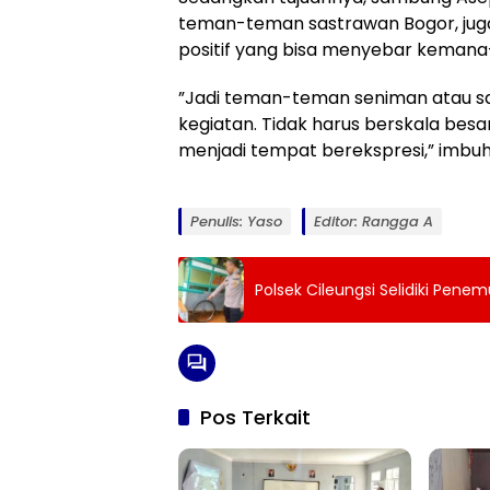
teman-teman sastrawan Bogor, juga 
positif yang bisa menyebar keman
”Jadi teman-teman seniman atau sa
kegiatan. Tidak harus berskala besa
menjadi tempat berekspresi,” imbu
Penulis: Yaso
Editor: Rangga A
Polsek Cileungsi Selidiki Pe
Pos Terkait