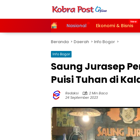
Langsung
ke
konten
Home
Nasional
Ekonomi & Bisnis
Beranda
Daerah
Info Bogor
Info Bogor
Saung Jurasep P
Puisi Tuhan di Kal
Redaksi
2 Min Baca
24 September 2023