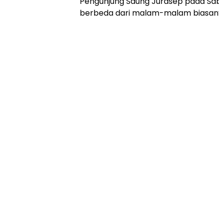
Pengunjung Saung Jurasep pada S
berbeda dari malam-malam biasan