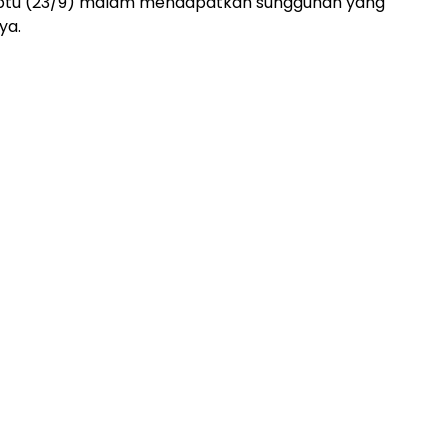
abtu (23/9) malam mendapatkan sungguhan yang
ya.