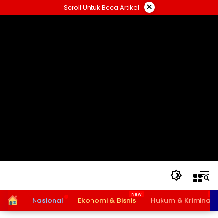
Langsung
×
Scroll Untuk Baca Artikel
ke
konten
Home
Nasional
Ekonomi & Bisnis
Hukum & Kriminal