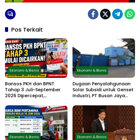
Pos Terkait
Ekonomi & Bisnis
Ekonomi & Bisnis
Bansos PKH dan BPNT
Dugaan Penyalahgunaan
Tahap 3 Juli-September
Solar Subsidi untuk Genset
2026 Dipercepat,
Industri, PT Busan Jaya
Kemensos Terbitkan Surat
Sukses Akui Pembelian 60
Resmi, Cek Daftar Daerah
Liter BBM
dan Jadwal Pencairan
Ekonomi & Bisnis
Ekonomi & Bisnis