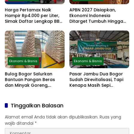
Harga Pertamax Naik
APBN 2027 Disiapkan,
Hampir Rp4.000 per Liter,
Ekonomi Indonesia
Simak Daftar Lengkap BBM
Ditarget Tumbuh Hingga
Pertamina Terbaru Mulai 10
6,5 Persen
Juni 2026
Ekonomi & Bisnis
Ekonomi & Bisnis
Bulog Bogor Salurkan
Pasar Jambu Dua Bogor
Bantuan Pangan Beras
Sudah Direvitalisasi, Tapi
dan Minyak Goreng,
Kenapa Masih Sepi
Distribusi Berjalan Lancar
Pedagang?
Tinggalkan Balasan
Alamat email Anda tidak akan dipublikasikan.
Ruas yang
wajib ditandai
*