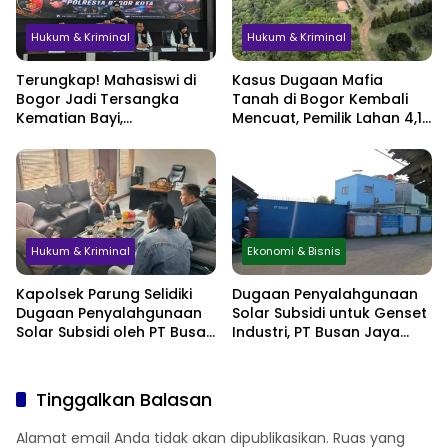
Hukum & Kriminal
Hukum & Kriminal
Terungkap! Mahasiswi di
Kasus Dugaan Mafia
Bogor Jadi Tersangka
Tanah di Bogor Kembali
Kematian Bayi,
Mencuat, Pemilik Lahan 4,1
Sembunyikan Kehamilan
Hektare Minta
hingga Simpan Jasad di
Perlindungan Hukum
Lemari
Hukum & Kriminal
Ekonomi & Bisnis
Kapolsek Parung Selidiki
Dugaan Penyalahgunaan
Dugaan Penyalahgunaan
Solar Subsidi untuk Genset
Solar Subsidi oleh PT Busan
Industri, PT Busan Jaya
Jaya Sukses
Sukses Akui Pembelian 60
Liter BBM
Tinggalkan Balasan
Alamat email Anda tidak akan dipublikasikan.
Ruas yang