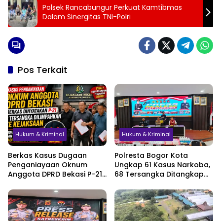
Polsek Rancabungur Perkuat Kamtibmas
Dalam Sinergitas TNI-Polri
Pos Terkait
Hukum & Kriminal
Hukum & Kriminal
Berkas Kasus Dugaan
Polresta Bogor Kota
Penganiayaan Oknum
Ungkap 61 Kasus Narkoba,
Anggota DPRD Bekasi P-21,
68 Tersangka Ditangkap
Pelimpahan Tersangka
dalam Tiga Bulan
Jadi Sorotan