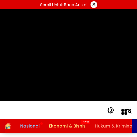
Langsung
×
Scroll Untuk Baca Artikel
ke
konten
Home
Nasional
Ekonomi & Bisnis
Hukum & Kriminal