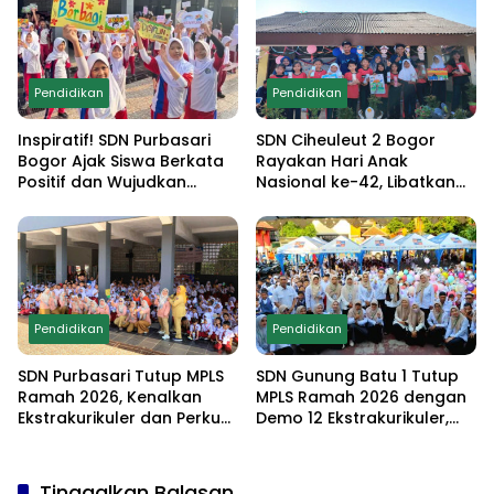
Ekstrakurikuler
Pendidikan
Pendidikan
Inspiratif! SDN Purbasari
SDN Ciheuleut 2 Bogor
Bogor Ajak Siswa Berkata
Rayakan Hari Anak
Positif dan Wujudkan
Nasional ke-42, Libatkan
Sekolah Ramah Anak
Orang Tua dan Gelar
Lomba Edukatif untuk
Cetak Generasi
Berprestasi
Pendidikan
Pendidikan
SDN Purbasari Tutup MPLS
SDN Gunung Batu 1 Tutup
Ramah 2026, Kenalkan
MPLS Ramah 2026 dengan
Ekstrakurikuler dan Perkuat
Demo 12 Ekstrakurikuler,
Komitmen Sekolah Anti-
Santunan 25 Anak Yatim,
Bullying
dan Komitmen Cetak Siswa
Berprestasi
Tinggalkan Balasan