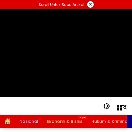
Langsung
×
Scroll Untuk Baca Artikel
ke
konten
Home
Nasional
Ekonomi & Bisnis
Hukum & Kriminal