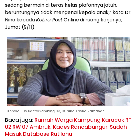
sedang bermain di teras kelas plafonnya jatuh,
beruntungnya tidak mengenai kepala anak,” kata Dr.
Nina kepada
Kobra Post
Online di ruang kerjanya,
Jumat (9/11).
Kepala SDN Bantarkambing 03, Dr. Nina Krisna Ramdhani.
Baca juga:
Rumah Warga Kampung Karacak RT
02 RW 07 Ambruk, Kades Rancabungur: Sudah
Masuk Database Rutilahu