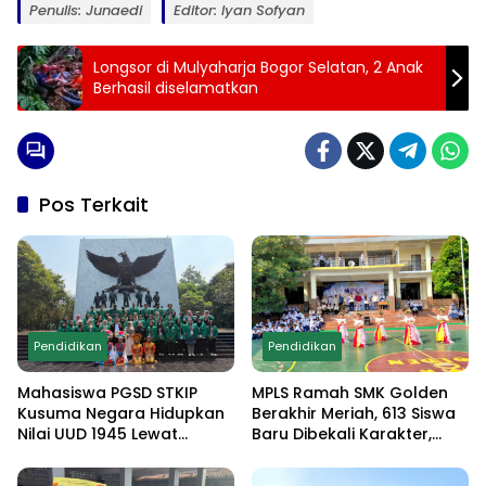
Penulis: Junaedi
Editor: Iyan Sofyan
Longsor di Mulyaharja Bogor Selatan, 2 Anak
Berhasil diselamatkan
Pos Terkait
Pendidikan
Pendidikan
Mahasiswa PGSD STKIP
MPLS Ramah SMK Golden
Kusuma Negara Hidupkan
Berakhir Meriah, 613 Siswa
Nilai UUD 1945 Lewat
Baru Dibekali Karakter,
Educamp Inklusif di
Edukasi Anti Narkoba
Monumen Pancasila Sakti
hingga Demo