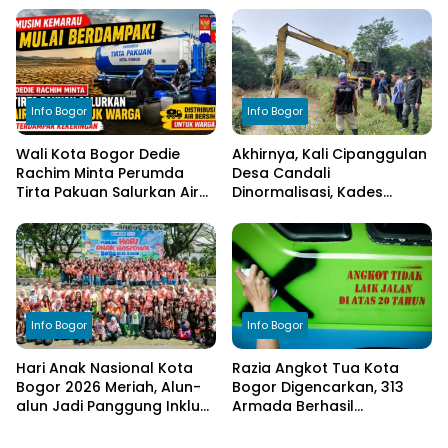
Cimulang, Libatkan Seluruh
Transparansi Pengelolaan
Elemen Masyarakat
Anggaran
Info Bogor
Info Bogor
Wali Kota Bogor Dedie
Akhirnya, Kali Cipanggulan
Rachim Minta Perumda
Desa Candali
Tirta Pakuan Salurkan Air
Dinormalisasi, Kades
Bersih bagi Warga
Ucapkan Terima Kasih
Terdampak Kekeringan
kepada Bupati Bogor
Info Bogor
Info Bogor
Hari Anak Nasional Kota
Razia Angkot Tua Kota
Bogor 2026 Meriah, Alun-
Bogor Digencarkan, 313
alun Jadi Panggung Inklusi
Armada Berhasil
Anak
Ditertibkan