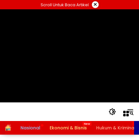
Langsung
×
Scroll Untuk Baca Artikel
ke
konten
Home
Nasional
Ekonomi & Bisnis
Hukum & Kriminal