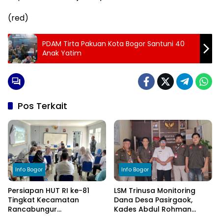
(red)
PDAM Tirta Pakuan Kota Bogor Santuni 40
Anak Yatim
Pos Terkait
Info Bogor
Info Bogor
Persiapan HUT RI ke-81
LSM Trinusa Monitoring
Tingkat Kecamatan
Dana Desa Pasirgaok,
Rancabungur
Kades Abdul Rohman
Dimatangkan di Desa
Tegaskan Komitmen