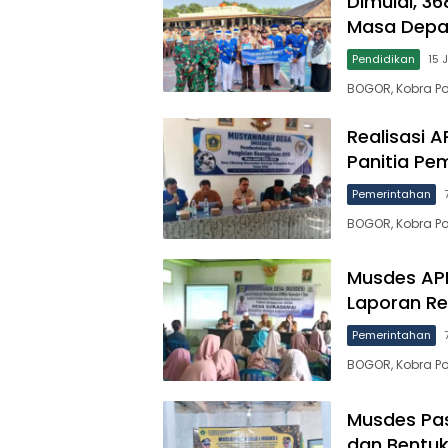
Dimulai, 3
Masa Depa
Pendidikan
15 
BOGOR, Kobra Po
Realisasi 
Panitia Pe
Pemerintahan
BOGOR, Kobra Po
Musdes AP
Laporan Re
Pemerintahan
BOGOR, Kobra Po
Musdes Pas
dan Bentuk