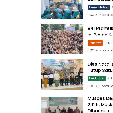
Pemerintahan
BOGOR, Kobra Po
941 Pramuk
Ini Pesan 
Peristiwa
5 Jul
BOGOR, Kobra Po
Dies Natal
Tutup Satu
Pendidikan
4 J
BOGOR, Kobra Pos
Musdes Des
2026, Mesk
Dibangun