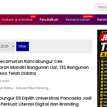
Hukum & Kriminal
Pendidikan
Pemerintahan
Peris
 Kecamatan Rancabungur Cek
an Mandiri Bangunan Liar, 132 Bangunan
esa Telah Didata
uli 2026
st Online – Satuan Polisi Pamong…
ngur 03 Dipilih Universitas Pancasila Jadi
 Perkuat Literasi Digital dan Branding