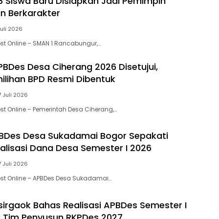
68 Siswa Baru Disiapkan Jadi Pemimpin
n Berkarakter
Juli 2026
st Online – SMAN 1 Rancabungur,…
APBDes Desa Ciherang 2026 Disetujui,
milihan BPD Resmi Dibentuk
7 Juli 2026
st Online – Pemerintah Desa Ciherang,…
BDes Desa Sukadamai Bogor Sepakati
alisasi Dana Desa Semester I 2026
7 Juli 2026
st Online – APBDes Desa Sukadamai…
irgaok Bahas Realisasi APBDes Semester I
 Tim Penyusun RKPDes 2027