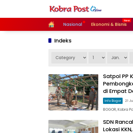
Langsung
ke
konten
Home
Nasional
Ekonomi & Bisnis
Indeks
Satpol PP
Pembongkar
di Empat D
Info Bogor
21 J
BOGOR, Kobra Po
SDN Rancabu
Lokasi KKN,