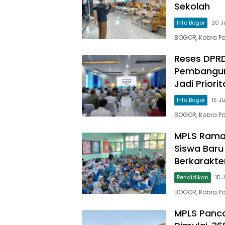
Sekolah
Info Bogor
20 J
BOGOR, Kobra Po
Reses DPRD
Pembanguna
Jadi Prior
Info Bogor
15 J
BOGOR, Kobra Po
MPLS Ramah
Siswa Baru
Berkarakte
Pendidikan
15 
BOGOR, Kobra Po
MPLS Panc