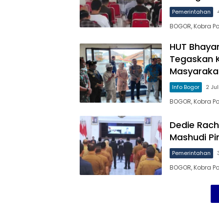
Pemerintahan
BOGOR, Kobra Po
HUT Bhaya
Tegaskan 
Masyarakat
Info Bogor
2 Ju
BOGOR, Kobra P
Dedie Rach
Mashudi Pi
Pemerintahan
BOGOR, Kobra Pos