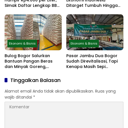
Hampir Rp4.000 per Liter,
Ekonomi Indonesia
Simak Daftar Lengkap BBM
Ditarget Tumbuh Hingga
Pertamina Terbaru Mulai 10
6,5 Persen
Juni 2026
Ekonomi & Bisnis
Ekonomi & Bisnis
Bulog Bogor Salurkan
Pasar Jambu Dua Bogor
Bantuan Pangan Beras
Sudah Direvitalisasi, Tapi
dan Minyak Goreng,
Kenapa Masih Sepi
Distribusi Berjalan Lancar
Pedagang?
Tinggalkan Balasan
Alamat email Anda tidak akan dipublikasikan.
Ruas yang
wajib ditandai
*