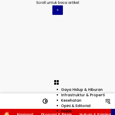
Langsung
Scroll untuk baca artikel
ke
×
konten
Gaya Hidup & Hiburan
Infrastruktur & Properti
Kesehatan
Opini & Editorial
Politik
Home
Nasional
Ekonomi & Bisnis
Hukum & Kriminal