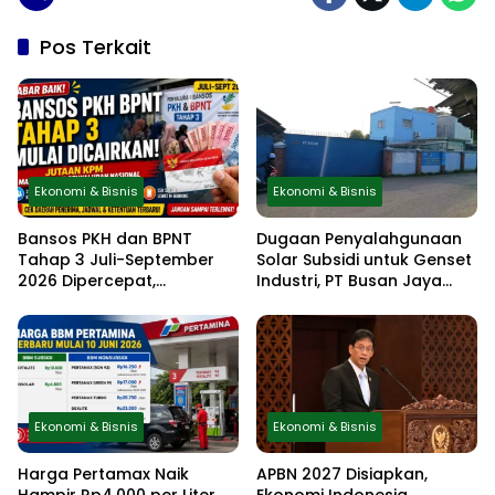
Pos Terkait
Ekonomi & Bisnis
Ekonomi & Bisnis
Bansos PKH dan BPNT
Dugaan Penyalahgunaan
Tahap 3 Juli-September
Solar Subsidi untuk Genset
2026 Dipercepat,
Industri, PT Busan Jaya
Kemensos Terbitkan Surat
Sukses Akui Pembelian 60
Resmi, Cek Daftar Daerah
Liter BBM
dan Jadwal Pencairan
Ekonomi & Bisnis
Ekonomi & Bisnis
Harga Pertamax Naik
APBN 2027 Disiapkan,