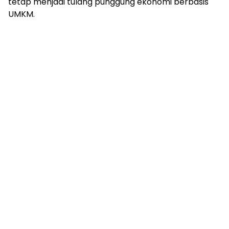
tetap menjadi tulang punggung ekonomi berbasis
UMKM.