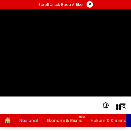
Langsung
×
Scroll Untuk Baca Artikel
ke
konten
Home
Nasional
Ekonomi & Bisnis
Hukum & Kriminal