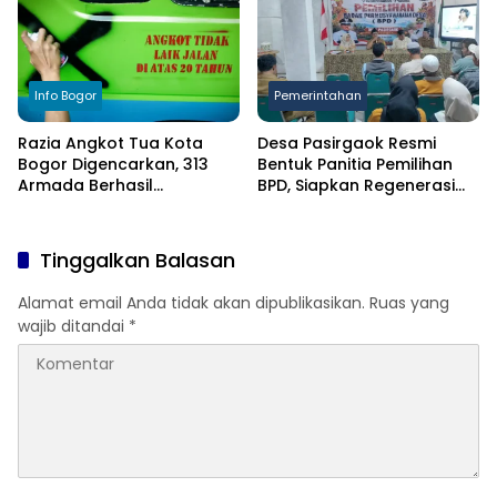
Info Bogor
Pemerintahan
Razia Angkot Tua Kota
Desa Pasirgaok Resmi
Bogor Digencarkan, 313
Bentuk Panitia Pemilihan
Armada Berhasil
BPD, Siapkan Regenerasi
Ditertibkan
Wakil Masyarakat untuk
Masa Jabatan 8 Tahun
Tinggalkan Balasan
Alamat email Anda tidak akan dipublikasikan.
Ruas yang
wajib ditandai
*