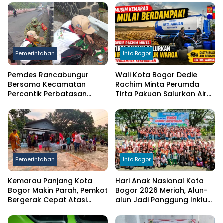
Pemerintahan
Info Bogor
Pemdes Rancabungur
Wali Kota Bogor Dedie
Bersama Kecamatan
Rachim Minta Perumda
Percantik Perbatasan
Tirta Pakuan Salurkan Air
Ciampea, Cat Pagar Merah
Bersih bagi Warga
Putih Sambut HUT RI ke-81
Terdampak Kekeringan
Pemerintahan
Info Bogor
Kemarau Panjang Kota
Hari Anak Nasional Kota
Bogor Makin Parah, Pemkot
Bogor 2026 Meriah, Alun-
Bergerak Cepat Atasi
alun Jadi Panggung Inklusi
Kekeringan
Anak