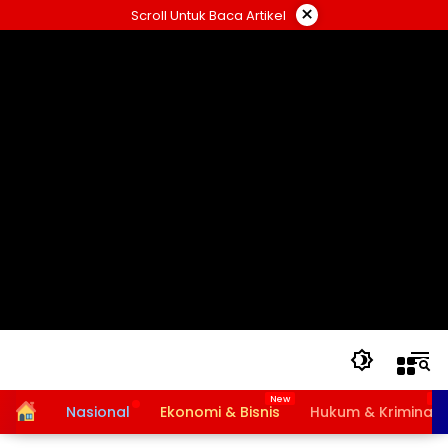
Langsung
×
Scroll Untuk Baca Artikel
ke
konten
Home
Nasional
Ekonomi & Bisnis
Hukum & Kriminal