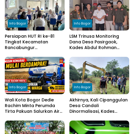
Info Bogor
Info Bogor
Persiapan HUT RI ke-81
LSM Trinusa Monitoring
Tingkat Kecamatan
Dana Desa Pasirgaok,
Rancabungur
Kades Abdul Rohman
Dimatangkan di Desa
Tegaskan Komitmen
Cimulang, Libatkan Seluruh
Transparansi Pengelolaan
Elemen Masyarakat
Anggaran
Info Bogor
Info Bogor
Wali Kota Bogor Dedie
Akhirnya, Kali Cipanggulan
Rachim Minta Perumda
Desa Candali
Tirta Pakuan Salurkan Air
Dinormalisasi, Kades
Bersih bagi Warga
Ucapkan Terima Kasih
Terdampak Kekeringan
kepada Bupati Bogor