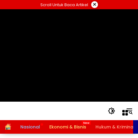
Langsung
×
Scroll Untuk Baca Artikel
ke
konten
Home
Nasional
Ekonomi & Bisnis
Hukum & Kriminal