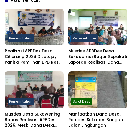
Pos Terkait
Pemerintahan
Pemerintahan
Realisasi APBDes Desa
Musdes APBDes Desa
Ciherang 2026 Disetujui,
Sukadamai Bogor Sepakati
Panitia Pemilihan BPD Resmi
Laporan Realisasi Dana
Dibentuk
Desa Semester I 2026
Pemerintahan
Sorot Desa
Musdes Desa Sukawening
Manfaatkan Dana Desa,
Bahas Realisasi APBDes
Pemdes Sukatani Bangun
2026, Meski Dana Desa
Jalan Lingkungan
Berkurang Infrastruktur