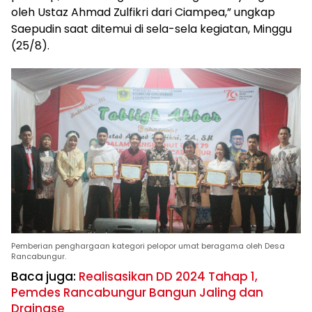
oleh Ustaz Ahmad Zulfikri dari Ciampea,” ungkap
Saepudin saat ditemui di sela-sela kegiatan, Minggu
(25/8).
Pemberian penghargaan kategori pelopor umat beragama oleh Desa
Rancabungur.
Baca juga:
Realisasikan DD 2024 Tahap 1,
Pemdes Rancabungur Bangun Jaling dan
Drainase