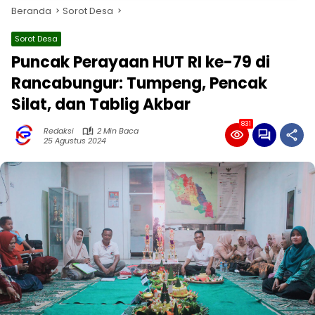
Beranda
Sorot Desa
Sorot Desa
Puncak Perayaan HUT RI ke-79 di
Rancabungur: Tumpeng, Pencak
Silat, dan Tablig Akbar
831
Redaksi
2 Min Baca
25 Agustus 2024