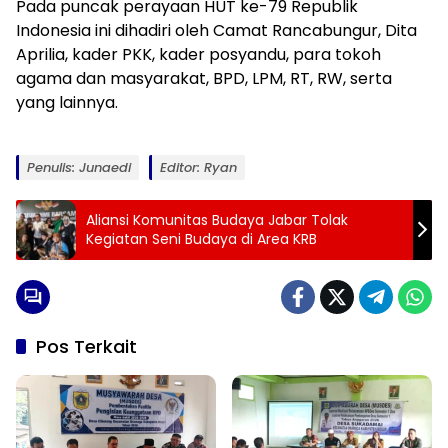
Pada puncak perayaan HUT ke-79 Republik
Indonesia ini dihadiri oleh Camat Rancabungur, Dita
Aprilia, kader PKK, kader posyandu, para tokoh
agama dan masyarakat, BPD, LPM, RT, RW, serta
yang lainnya.
Penulis: Junaedi
Editor: Ryan
Aliansi Komunitas Budaya Jabar Tolak
Kegiatan Seni Budaya di Area KRB
Pos Terkait