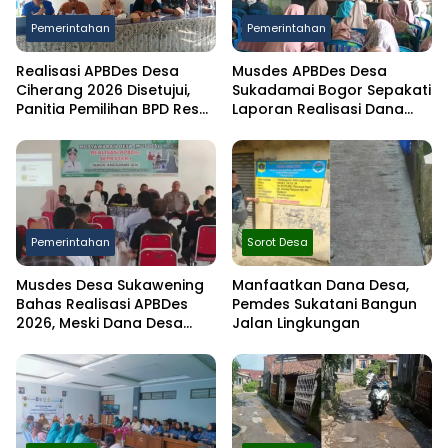
Pemerintahan
Pemerintahan
Realisasi APBDes Desa
Musdes APBDes Desa
Ciherang 2026 Disetujui,
Sukadamai Bogor Sepakati
Panitia Pemilihan BPD Resmi
Laporan Realisasi Dana
Dibentuk
Desa Semester I 2026
Pemerintahan
Sorot Desa
Musdes Desa Sukawening
Manfaatkan Dana Desa,
Bahas Realisasi APBDes
Pemdes Sukatani Bangun
2026, Meski Dana Desa
Jalan Lingkungan
Berkurang Infrastruktur
Tetap Dibangun