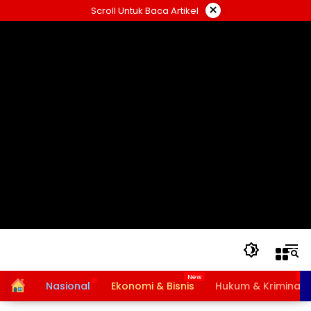
Langsung
×
Scroll Untuk Baca Artikel
ke
konten
Home
Nasional
Ekonomi & Bisnis
Hukum & Kriminal