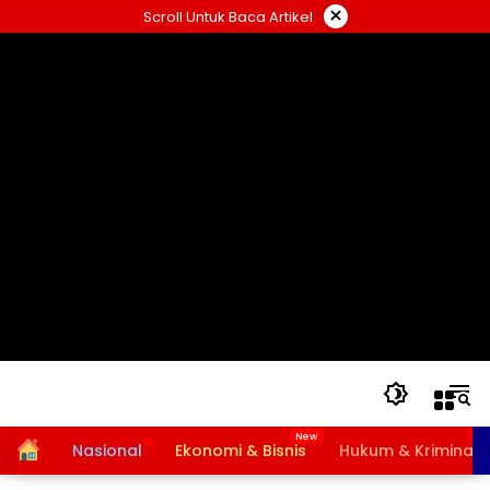
Langsung
×
Scroll Untuk Baca Artikel
ke
konten
Home
Nasional
Ekonomi & Bisnis
Hukum & Kriminal