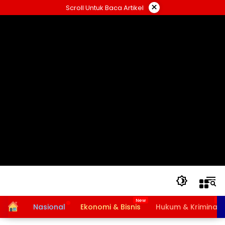
Langsung
×
Scroll Untuk Baca Artikel
ke
konten
Home
Nasional
Ekonomi & Bisnis
Hukum & Kriminal