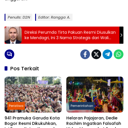
Penulis: D2N
Editor: Rangga A.
Direksi Perumda Tirta Pakuan Resmi Diusulkan
ke Mendagri, Ini 3 Nama Strategis dari Wali
Kota Bogor
Pos Terkait
Peristiwa
Pemerintahan
941 Pramuka Garuda Kota
Helaran Pajajaran, Dedie
Bogor Resmi Dikukuhkan,
Rachim Ingatkan Falsafah