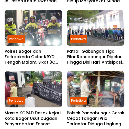
Ini Pesan Ketua Kwarcab
Hidup Masyarakat Sunda
Peristiwa
Peristiwa
Polres Bogor dan
Patroli Gabungan Tiga
Forkopimda Gelar KRYD
Pilar Rancabungur Digelar
Tengah Malam, Sikat 3C
Hingga Dini Hari, Antisipasi
dan Jaga Keamanan
Gangguan Kamtibmas
Kabupaten Bogor
Selama Ramadan
Peristiwa
Peristiwa
Massa KOPAD Desak Kejari
Polsek Rancabungur Gerak
Kota Bogor Usut Dugaan
Cepat Tangani Pria
Penyerobotan Fasos-
Terlantar Diduga Linglung,