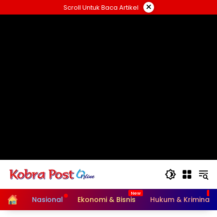
Langsung
×
Scroll Untuk Baca Artikel
ke
konten
Home
Nasional
Ekonomi & Bisnis
Hukum & Kriminal