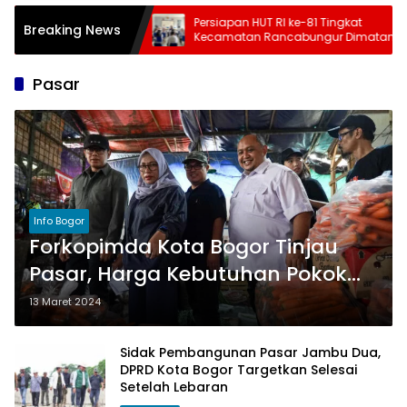
Tahap 3 Juli-
Persiapan HUT RI ke-81 Tingkat
Breaking News
cepat, Kemensos
Kecamatan Rancabungur Dimatangkan
, Cek Daftar Daerah
di Desa Cimulang, Libatkan Seluruh
n
Elemen Masyarakat
Pasar
Info Bogor
Forkopimda Kota Bogor Tinjau
Pasar, Harga Kebutuhan Pokok
Masih Stabil
13 Maret 2024
Sidak Pembangunan Pasar Jambu Dua,
DPRD Kota Bogor Targetkan Selesai
Setelah Lebaran