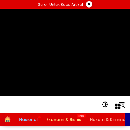
Langsung
×
Scroll Untuk Baca Artikel
ke
konten
Home
Nasional
Ekonomi & Bisnis
Hukum & Kriminal
Bansos PKH dan BPNT