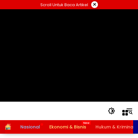
Langsung
×
Scroll Untuk Baca Artikel
ke
konten
Home
Nasional
Ekonomi & Bisnis
Hukum & Kriminal
Bansos PKH dan BPNT